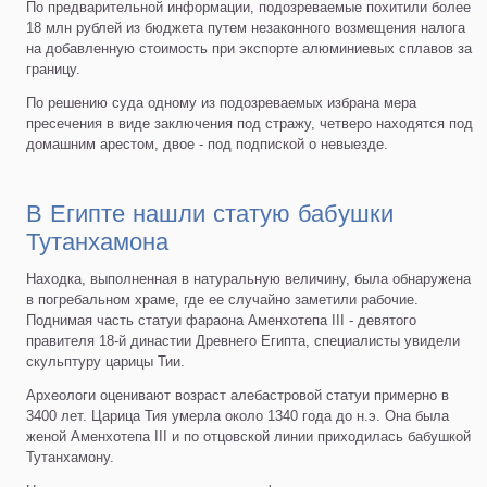
По предварительной информации, подозреваемые похитили более
18 млн рублей из бюджета путем незаконного возмещения налога
на добавленную стоимость при экспорте алюминиевых сплавов за
границу.
По решению суда одному из подозреваемых избрана мера
пресечения в виде заключения под стражу, четверо находятся под
домашним арестом, двое - под подпиской о невыезде.
В Египте нашли статую бабушки
Тутанхамона
Находка, выполненная в натуральную величину, была обнаружена
в погребальном храме, где ее случайно заметили рабочие.
Поднимая часть статуи фараона Аменхотепа III - девятого
правителя 18-й династии Древнего Египта, специалисты увидели
скульптуру царицы Тии.
Археологи оценивают возраст алебастровой статуи примерно в
3400 лет. Царица Тия умерла около 1340 года до н.э. Она была
женой Аменхотепа III и по отцовской линии приходилась бабушкой
Тутанхамону.