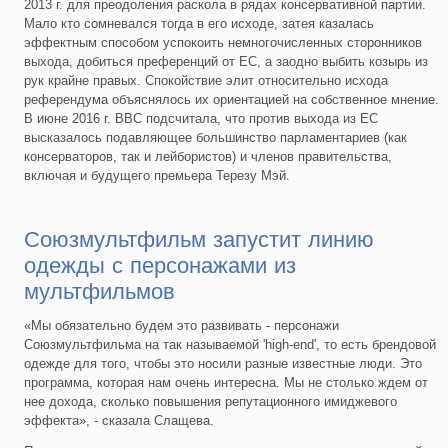
2013 г. для преодоления раскола в рядах консервативной партии.
Мало кто сомневался тогда в его исходе, затея казалась
эффектным способом успокоить немногочисленных сторонников
выхода, добиться преференций от ЕС, а заодно выбить козырь из
рук крайне правых. Спокойствие элит относительно исхода
референдума объяснялось их ориентацией на собственное мнение.
В июне 2016 г. ВВС подсчитала, что против выхода из ЕС
высказалось подавляющее большинство парламентариев (как
консерваторов, так и лейбористов) и членов правительства,
включая и будущего премьера Терезу Мэй.
Союзмультфильм запустит линию
одежды с персонажами из
мультфильмов
«Мы обязательно будем это развивать - персонажи
Союзмультфильма на так называемой 'high-end', то есть брендовой
одежде для того, чтобы это носили разные известные люди. Это
программа, которая нам очень интересна. Мы не столько ждем от
нее дохода, сколько повышения репутационного имиджевого
эффекта», - сказала Слащева.