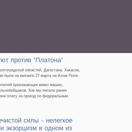
ют против 'Платона'
лгоградской областей, Дагестана, Хакасии,
и были на митинге 27 марта на Алом Поле.
одителей проезжающих мимо машин,
альнобойщиков. Как мы писали ранее
тонн плату за проезд по федеральным
чис­той силы - нел­егкое
и экзорцизм в одном из