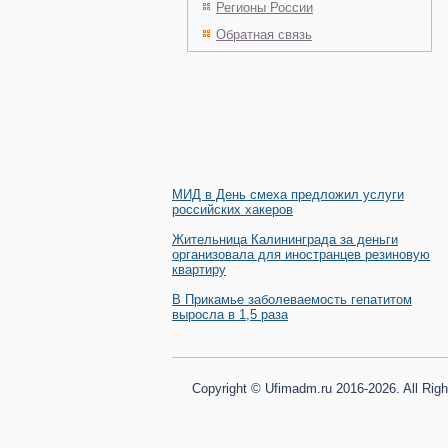
Регионы России
Обратная связь
МИД в День смеха предложил услуги
российских хакеров
Жительница Калининграда за деньги
организовала для иностранцев резиновую
квартиру
В Прикамье заболеваемость гепатитом
выросла в 1,5 раза
Copyright © Ufimadm.ru 2016-2026. All Rig