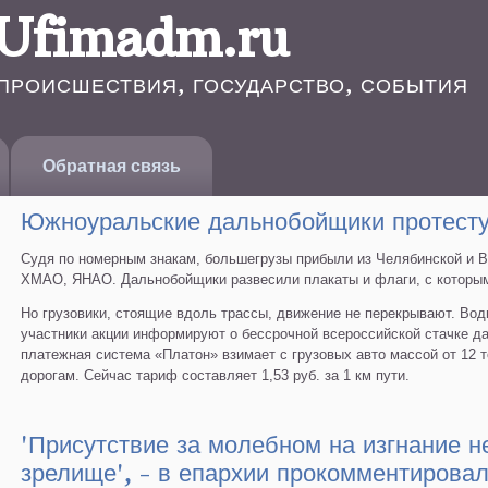
Ufimadm.ru
ПРОИСШЕСТВИЯ, ГОСУДАРСТВО, СОБЫТИЯ
Обратная связь
Южноуральские дальнобойщики протесту
Судя по номерным знакам, большегрузы прибыли из Челябинской и Во
ХМАО, ЯНАО. Дальнобойщики развесили плакаты и флаги, с которым
Но грузовики, стоящие вдоль трассы, движение не перекрывают. В
участники акции информируют о бессрочной всероссийской стачке д
платежная система «Платон» взимает с грузовых авто массой от 12 
дорогам. Сейчас тариф составляет 1,53 руб. за 1 км пути.
'Присутствие за молеб­ном на изгнание не
зрелище', - в епархии прокомментировал