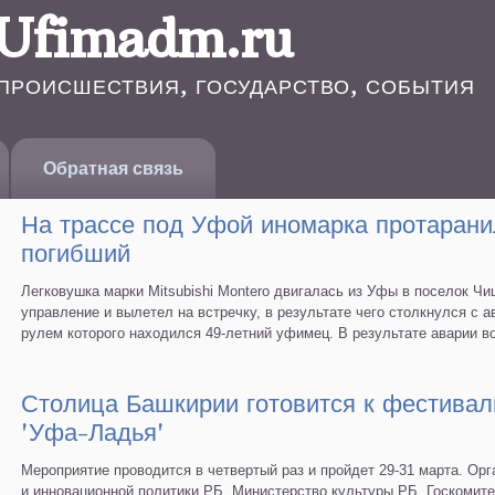
Ufimadm.ru
ПРОИСШЕСТВИЯ, ГОСУДАРСТВО, СОБЫТИЯ
Обратная связь
На трассе под Уфой иномарка протарани
погибший
Легковушка марки Mitsubishi Montero двигалась из Уфы в поселок Ч
управление и вылетел на встречку, в результате чего столкнулся с а
рулем которого находился 49-летний уфимец. В результате аварии в
Столица Башкирии готовится к фестива
'Уфа-Ладья'
Мероприятие проводится в четвертый раз и пройдет 29-31 марта. Ор
и инновационной политики РБ, Министерство культуры РБ, Госкомите