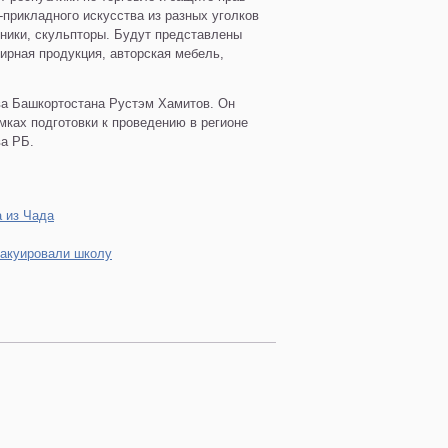
прикладного искусства из разных уголков
жники, скульпторы. Будут представлены
рная продукция, авторская мебель,
ва Башкортостана Рустэм Хамитов. Он
мках подготовки к проведению в регионе
а РБ.
а из Чада
вакуировали школу