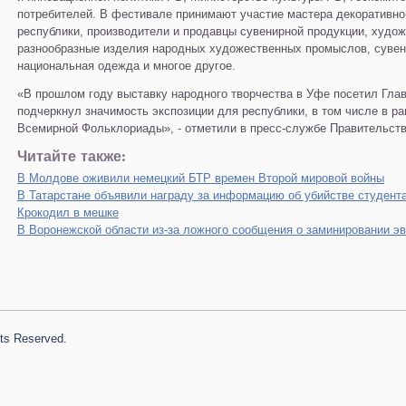
потребителей. В фестивале принимают участие мастера декоративно-
республики, производители и продавцы сувенирной продукции, худо
разнообразные изделия народных художественных промыслов, сувени
национальная одежда и многое другое.
«В прошлом году выставку народного творчества в Уфе посетил Гла
подчеркнул значимость экспозиции для республики, в том числе в ра
Всемирной Фольклориады», - отметили в пресс-службе Правительств
Читайте также:
В Молдове оживили немецкий БТР времен Второй мировой войны
В Татарстане объявили награду за информацию об убийстве студент
Крокодил в мешке
В Воронежской области из-за ложного сообщения о заминировании э
hts Reserved.