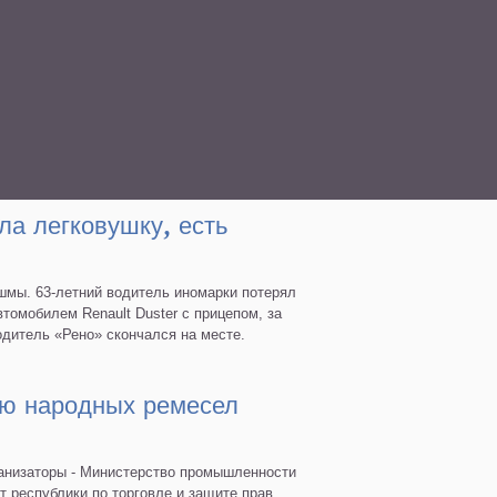
ла легковушку, есть
ишмы. 63-летний водитель иномарки потерял
втомобилем Renault Duster с прицепом, за
одитель «Рено» скончался на месте.
лю народных ремесел
ганизаторы - Министерство промышленности
т республики по торговле и защите прав