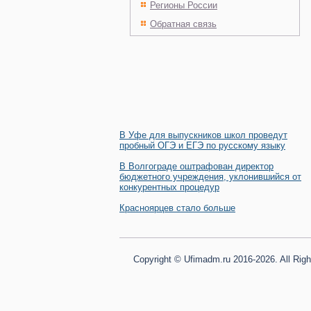
Регионы России
Обратная связь
В Уфе для выпускников школ проведут
пробный ОГЭ и ЕГЭ по русскому языку
В Волгограде оштрафован директор
бюджетного учреждения, уклонившийся от
конкурентных процедур
Красноярцев стало больше
Copyright © Ufimadm.ru 2016-2026. All Rig