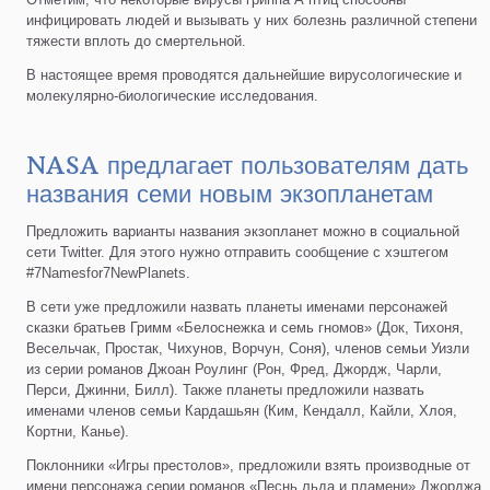
инфицировать людей и вызывать у них болезнь различной степени
тяжести вплоть до смертельной.
В настоящее время проводятся дальнейшие вирусологические и
молекулярно-биологические исследования.
NASA предлагает пользователям дать
названия семи новым экзопланетам
Предложить варианты названия экзопланет можно в социальной
сети Twitter. Для этого нужно отправить сообщение с хэштегом
#7Namesfor7NewPlanets.
В сети уже предложили назвать планеты именами персонажей
сказки братьев Гримм «Белоснежка и семь гномов» (Док, Тихоня,
Весельчак, Простак, Чихунов, Ворчун, Соня), членов семьи Уизли
из серии романов Джоан Роулинг (Рон, Фред, Джордж, Чарли,
Перси, Джинни, Билл). Также планеты предложили назвать
именами членов семьи Кардашьян (Ким, Кендалл, Кайли, Хлоя,
Кортни, Канье).
Поклонники «Игры престолов», предложили взять производные от
имени персонажа серии романов «Песнь льда и пламени» Джорджа