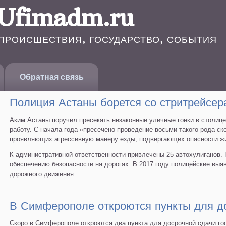
Ufimadm.ru
ПРОИСШЕСТВИЯ, ГОСУДАРСТВО, СОБЫТИЯ
Обратная связь
Полиция Астаны борется со стритрейсер
Аким Астаны поручил пресекать незаконные уличные гонки в столице
работу. С начала года «пресечено проведение восьми такого рода с
проявляющих агрессивную манеру езды, подвергающих опасности жи
К административной ответственности привлечены 25 автохулиганов. 
обеспечению безопасности на дорогах. В 2017 году полицейские выя
дорожного движения.
В Симферополе откроются пункты для д
Скоро в Симферополе откроются два пункта для досрочной сдачи гос