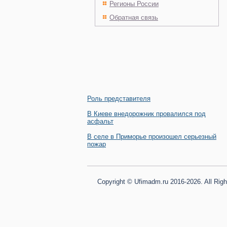
Регионы России
Обратная связь
Роль представителя
В Киеве внедорожник провалился под
асфальт
В селе в Приморье произошел серьезный
пожар
Copyright © Ufimadm.ru 2016-2026. All Rig