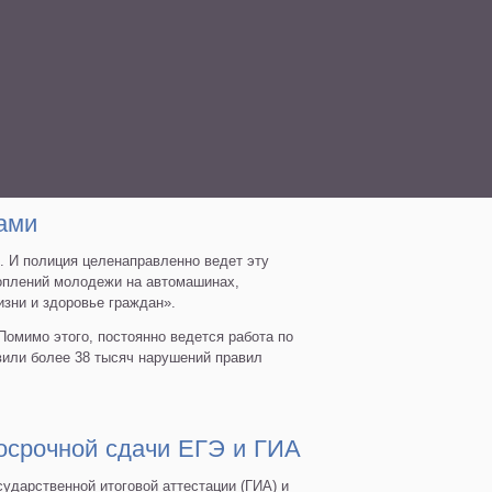
ами
. И полиция целенаправленно ведет эту
коплений молодежи на автомашинах,
зни и здоровье граждан».
Помимо этого, постоянно ведется работа по
вили более 38 тысяч нарушений правил
осрочной сдачи ЕГЭ и ГИА
ударственной итоговой аттестации (ГИА) и