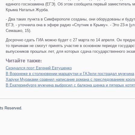
единого госэкзамена (ЕГЭ). Об этом сообщила первый заместитель м
Крыма Наталья Журба.
- Два таких пункта в Симферополе созданы, они оборудованы и буду
ЕГЭ, - уточнила она в эфире радио «Спутник в Крыму». - Это 23-я (ул
Семашко, 15).
Досрочно сдать ГИА можно будет с 27 марта по 14 апреля. Он предна
то причинам не смогут принять участие в основном периоде государс
выпускников прошлых лет, для которых сдача государственного экз
Читайте также:
Скончался поэт Евгений Евтушенко
В Воронеже в столкновении маршрутки и ГАЗели пострадал мужчина
Харуки Мураками сравнил написание романа с преследованием крол
В Екатеринбурге мужчина выбросил с балкона щенка и пятерых котят
hts Reserved.